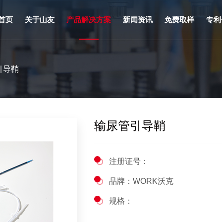
首页
关于山友
产品解决方案
新闻资讯
免费取样
专利
企业介绍
美妆护肤类
企业动态
引导鞘
大事记
泌尿类
行业资讯
董事长致辞
麻醉类
法律法规
山友文化
呼吸类
产品动态
输尿管引导鞘
生产实力
防护消杀类
研发创新
介入类
注册证号：
荣誉见证
三腔胃管
品牌：WORK沃克
家庭健康类
规格：
OEM