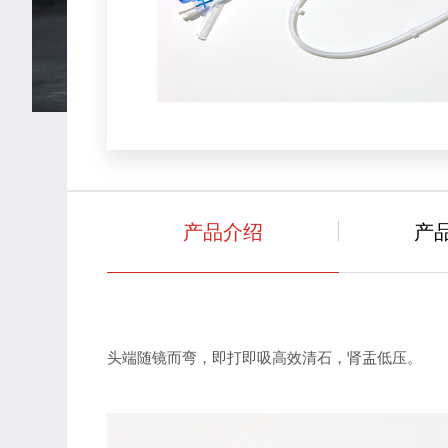
产品介绍
产
头端随镜而弯，即打即吸高效清石，肾盂低压。