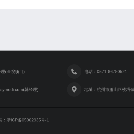
理(医院项目)
电话：0571-86780521
symedi.com(韩经理)
地址：杭州市萧山区楼塔镇管
：浙ICP备05002935号-1