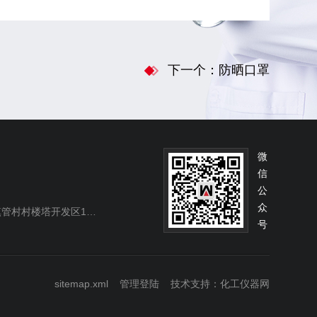
下一个：防晒口罩
微
信
公
众
村村楼塔开发区138号
号
sitemap.xml
管理登陆
技术支持：
化工仪器网