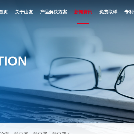
首页
关于山友
产品解决方案
新闻资讯
免费取样
专利
企业介绍
美妆护肤类
企业动态
大事记
泌尿类
行业资讯
董事长致辞
麻醉类
法律法规
TION
山友文化
呼吸类
产品动态
生产实力
防护消杀类
研发创新
介入类
荣誉见证
三腔胃管
家庭健康类
OEM