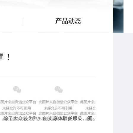
产品动态
罩！
。
除了大众较为熟知的
支
原体肺炎感染、
流