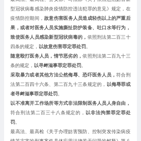
型冠状病毒感染肺炎疫情防控违法犯罪的意见》规定，在
疫情防控期间，
故意伤害医务人员造成轻伤以上的严重后
果，或者对医务人员实施撕扯防护装备、吐口水等行为，
致使医务人员感染新型冠状病毒的，
依照刑法第二百三十
四条的规定，
以故意伤害罪定罪处罚
。
随意殴打医务人员，情节恶劣的，
依照刑法第二百九十三
条的规定，
以寻衅滋事罪定罪处罚
。
采取暴力或者其他方法公然侮辱、恐吓医务人员，
符合刑
法第二百四十六条、第二百九十三条规定的，
以侮辱罪或
者寻衅滋事罪定罪处罚
。
以不准离开工作场所等方式非法限制医务人员人身自由，
符合刑法第二百三十八条规定的，
以非法拘禁罪定罪处
罚
。
最高法、最高检《关于办理妨害预防、控制突发传染病疫
情等灾害的刑事案件具体应用法律若干问题的解释》第八