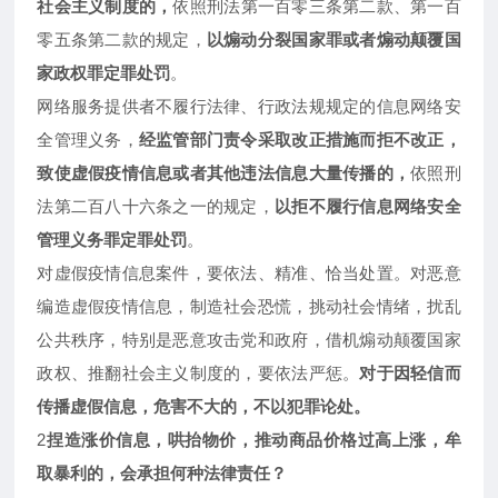
社会主义制度的，
依照刑法第一百零三条第二款、第一百
零五条第二款的规定，
以煽动分裂国家罪或者煽动颠覆国
家政权罪定罪处罚
。
网络服务提供者不履行法律、行政法规规定的信息网络安
全管理义务，
经监管部门责令采取改正措施而拒不改正，
致使虚假疫情信息或者其他违法信息大量传播的，
依照刑
法第二百八十六条之一的规定，
以拒不履行信息网络安全
管理义务罪定罪处罚
。
对虚假疫情信息案件，要依法、精准、恰当处置。对恶意
编造虚假疫情信息，制造社会恐慌，挑动社会情绪，扰乱
公共秩序，特别是恶意攻击党和政府，借机煽动颠覆国家
政权、推翻社会主义制度的，要依法严惩。
对于因轻信而
传播虚假信息，危害不大的，不以犯罪论处。
2
捏造涨价信息，哄抬物价，推动商品价格过高上涨，牟
取暴利的，会承担何种法律责任？