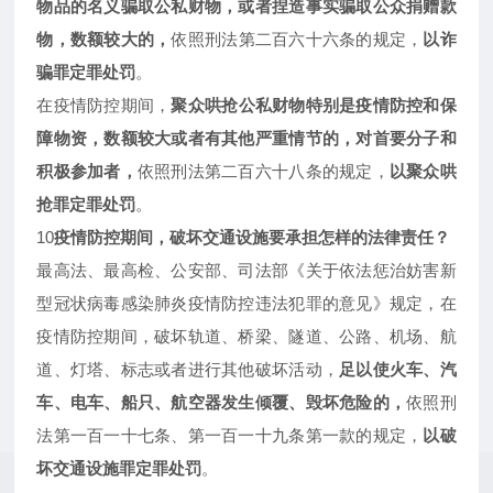
物品的名义骗取公私财物，或者捏造事实骗取公众捐赠款
物，数额较大的，
依照刑法第二百六十六条的规定，
以诈
骗罪定罪处罚
。
在疫情防控期间，
聚众哄抢公私财物特别是疫情防控和保
障物资，数额较大或者有其他严重情节的，对首要分子和
积极参加者，
依照刑法第二百六十八条的规定，
以聚众哄
抢罪定罪处罚
。
10
疫情防控期间，破坏交通设施要承担怎样的法律责任？
最高法、最高检、公安部、司法部《关于依法惩治妨害新
型冠状病毒感染肺炎疫情防控违法犯罪的意见》规定，在
疫情防控期间，破坏轨道、桥梁、隧道、公路、机场、航
道、灯塔、标志或者进行其他破坏活动，
足以使火车、汽
车、电车、船只、航空器发生倾覆、毁坏危险的，
依照刑
法第一百一十七条、第一百一十九条第一款的规定，
以破
坏交通设施罪定罪处罚
。