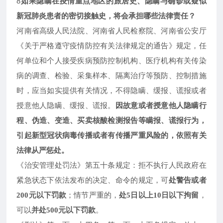
8
如果隐瞒在疫情重点地区的旅居史、隐瞒与确诊或疑似
新冠肺炎患者的密切接触史，将会承担哪些法律责任？
河南省高级人民法院、河南省人民检察院、河南省公安厅
《关于严格遵守疫情防控有关法律规定的通告》规定，任
何单位和个人接受疾病预防控制机构、医疗机构有关传染
病的调查、检验、采集样本、隔离治疗等预防、控制措施
时，应当如实提供有关情况，不得隐瞒、缓报、谎报或者
授意他人隐瞒、缓报、谎报。
因故意或者授意他人隐瞒行
程、伪造、变造、买卖核酸检测报告等瞒报、谎报行为，
引起新型冠状病毒传播或者有传播严重风险的，依照有关
法律从严惩处。
《治安管理处罚法》第五十条规定：拒不执行人民政府在
紧急状态下依法发布的决定、命令的规定，可
处警告或者
；情节严重的，
，
200元以下罚款
处
5日以上10日以下拘留
可以
。
并处
500元以下罚款