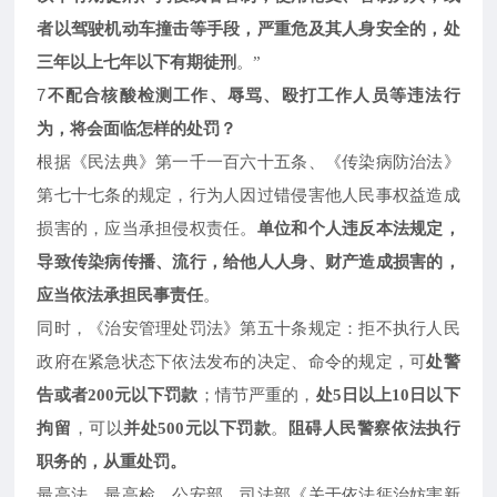
者以驾驶机动车撞击等手段，严重危及其人身安全的，处
三年以上七年以下有期徒刑
。
”
7
不配合核酸检测工作、辱骂、殴打工作人员等违法行
为，将会面临怎样的处罚？
根据《民法典》第一千一百六十五条、《传染病防治法》
第七十七条的规定，行为人因过错侵害他人民事权益造成
损害的，应当承担侵权责任。
单位和个人违反本法规定，
导致传染病传播、流行，给他人人身、财产造成损害的，
应当依法承担民事责任
。
同时，《治安管理处罚法》第五十条规定：拒不执行人民
政府在紧急状态下依法发布的决定、命令的规定，可
处警
；情节严重的，
告或者
200元以下罚款
处
5日以上10日以下
，可以
。
阻碍人民警察依法执行
拘留
并处
500元以下罚款
职务的，从重处罚。
最高法、最高检、公安部、司法部《关于依法惩治妨害新