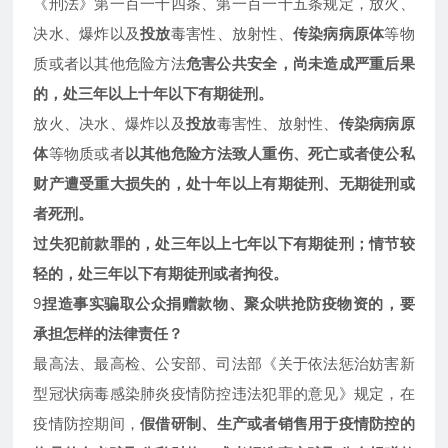
《刑法》第一百一十四条、第一百一十五条规定，放火、
决水、爆炸以及
投放
毒害性、放射性、
传染病病原体
等物
质或者以其他危险方法
危害公共安全，尚未造成严重后果
的，处三年以上十年以下有期徒刑。
放火、决水、爆炸以及
投放
毒害性、放射性、
传染病病原
体
等物质或者
以其他危险方法致人重伤、死亡或者使公私
财产遭受重大损失的，处十年以上有期徒刑、无期徒刑或
者死刑。
过失犯前款罪的，处三年以上七年以下有期徒刑；情节较
轻的，处三年以下有期徒刑或者拘役。
9
捏造事实骗取公众捐赠款物、聚众哄抢防疫物资的，要
承担怎样的法律责任？
最高法、最高检、公安部、司法部《关于依法惩治妨害新
型冠状病毒感染肺炎疫情防控违法犯罪的意见》规定，在
疫情防控期间，
假借研制、生产或者销售用于疫情防控的