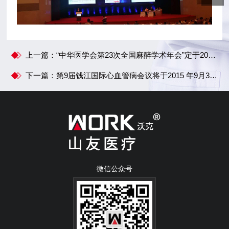
上一篇：“中华医学会第23次全国麻醉学术年会”定于2015年9月10-13在陕西西安召开。山友医疗在5D17展位期待您的光临！
下一篇：第9届钱江国际心血管病会议将于2015 年9月3日至6日在杭州举行。山友医疗在A54展位期待您的光临！
微信公众号