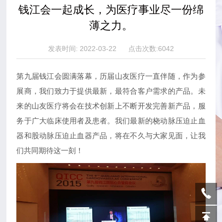
联系我们
钱江会一起成长，为医疗事业尽一份绵
薄之力。
发表时间: 2022-03-22 点击次数:6042
第九届钱江会圆满落幕，历届山友医疗一直伴随，作为参
展商，我们致力于提供最新，最符合客户需求的产品。未
来的山友医疗将会在技术创新上不断开发完善新产品，服
务于广大临床使用者及患者。我们最新的桡动脉压迫止血
器和股动脉压迫止血器产品，将在不久与大家见面，让我
们共同期待这一刻！